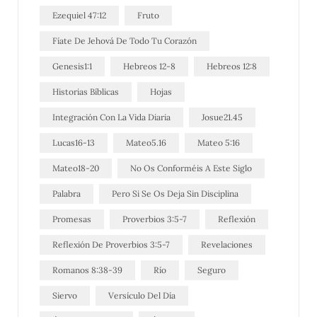
Ezequiel 47:12
Fruto
Fíate De Jehová De Todo Tu Corazón
Genesis1:1
Hebreos 12-8
Hebreos 12:8
Historias Bíblicas
Hojas
Integración Con La Vida Diaria
Josue21.45
Lucas16-13
Mateo5.16
Mateo 5:16
Mateo18-20
No Os Conforméis A Este Siglo
Palabra
Pero Si Se Os Deja Sin Disciplina
Promesas
Proverbios 3:5-7
Reflexión
Reflexión De Proverbios 3:5-7
Revelaciones
Romanos 8:38-39
Río
Seguro
Siervo
Versículo Del Día