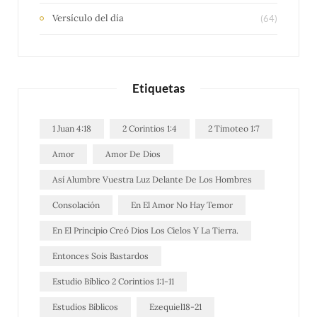
Versículo del día
(64)
Etiquetas
1 Juan 4:18
2 Corintios 1:4
2 Timoteo 1:7
Amor
Amor De Dios
Así Alumbre Vuestra Luz Delante De Los Hombres
Consolación
En El Amor No Hay Temor
En El Principio Creó Dios Los Cielos Y La Tierra.
Entonces Sois Bastardos
Estudio Bíblico 2 Corintios 1:1-11
Estudios Bíblicos
Ezequiel18-21