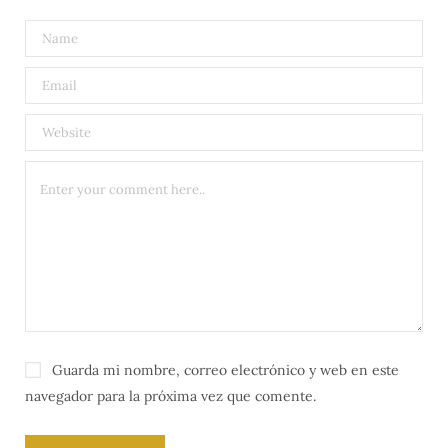
A
l
t
e
r
n
a
t
i
v
e
:
Guarda mi nombre, correo electrónico y web en este
navegador para la próxima vez que comente.