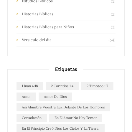
Estudios Bíblicos
(1)
Historias Bíblicas
(2)
Historias Bíblicas para Niños
(3)
Versículo del día
(64)
Etiquetas
1 Juan 4:18
2 Corintios 1:4
2 Timoteo 1:7
Amor
Amor De Dios
Así Alumbre Vuestra Luz Delante De Los Hombres
Consolación
En El Amor No Hay Temor
En El Principio Creó Dios Los Cielos Y La Tierra.