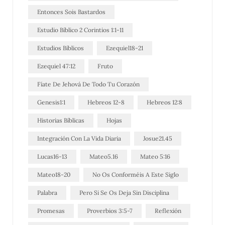
Entonces Sois Bastardos
Estudio Bíblico 2 Corintios 1:1-11
Estudios Bíblicos
Ezequiel18-21
Ezequiel 47:12
Fruto
Fíate De Jehová De Todo Tu Corazón
Genesis1:1
Hebreos 12-8
Hebreos 12:8
Historias Bíblicas
Hojas
Integración Con La Vida Diaria
Josue21.45
Lucas16-13
Mateo5.16
Mateo 5:16
Mateo18-20
No Os Conforméis A Este Siglo
Palabra
Pero Si Se Os Deja Sin Disciplina
Promesas
Proverbios 3:5-7
Reflexión