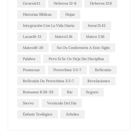
Genesis1:1
Hebreos 12-8
Hebreos 12:8
Historias Bíblicas
Hojas
Integración Con La Vida Diaria
Josue21.45
Lucas16-13
Mateo5.16
Mateo 5:16
Mateo18-20
No Os Conforméis A Este Siglo
Palabra
Pero Si Se Os Deja Sin Disciplina
Promesas
Proverbios 3:5-7
Reflexión
Reflexión De Proverbios 3:5-7
Revelaciones
Romanos 8:38-39
Río
Seguro
Siervo
Versículo Del Día
Énfasis Teológico
Árboles